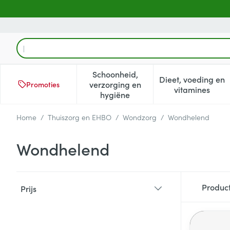
Ga naar de inhoud
Product, merk, categorie...
Schoonheid,
Dieet, voeding en
verzorging en
Promoties
Toon submenu voor Schoonheid
Toon subm
vitamines
hygiëne
Home
/
Thuiszorg en EHBO
/
Wondzorg
/
Wondhelend
Wondhelend
Doorgaan naar productlijst
Produc
Prijs
filter