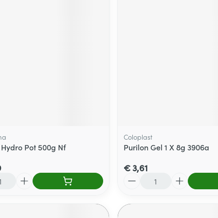
ma
Coloplast
 Hydro Pot 500g Nf
Purilon Gel 1 X 8g 3906a
9
€ 3,61
Aantal