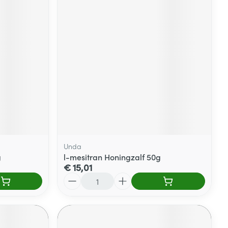
Unda
g
l-mesitran Honingzalf 50g
€ 15,01
Aantal