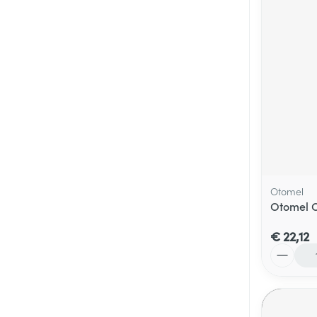
Otomel
Otomel O
€ 22,12
Aantal