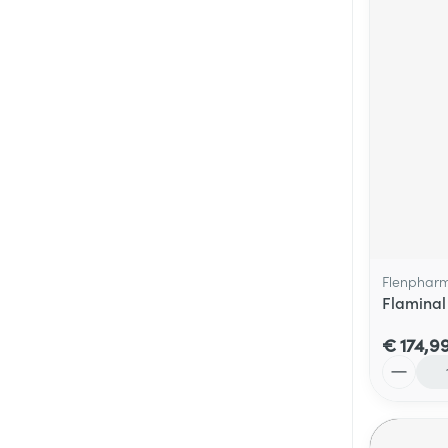
Flenphar
Flaminal
€ 174,9
Aantal