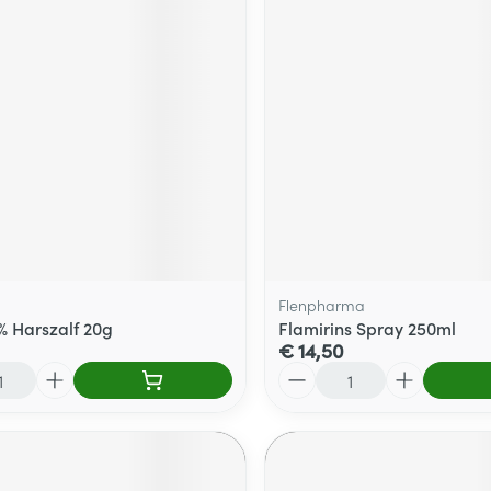
Flenpharma
0% Harszalf 20g
Flamirins Spray 250ml
€ 14,50
Aantal