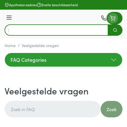
Ga naar de inhoud
Apothekersadvies
Snelle beschikbaarheid
Menu
Zoek
Product, merk, categorie...
Home
/
Veelgestelde vragen
FAQ Categories
Veelgestelde vragen
Zoek
Zoek