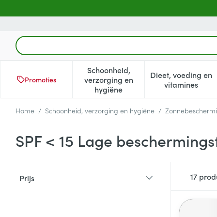
Ga naar de inhoud
Product, merk, categorie...
Schoonheid,
Dieet, voeding en
verzorging en
Promoties
Toon submenu voor Schoonheid
Toon subm
vitamines
hygiëne
Home
/
Schoonheid, verzorging en hygiëne
/
Zonnebescherm
SPF < 15 Lage beschermings
Doorgaan naar productlijst
17
prod
Prijs
filter