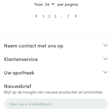
Toon
per pagina
Pagina's
U lees momenteel pagina
Pagina
Pagina
Pagina
1
2
3
...
7
Neem contact met ons op
Klantenservice
Uw apotheek
Nieuwsbrief
Blijf op de hoogte van nieuwe producten en promoties
E-mail adres