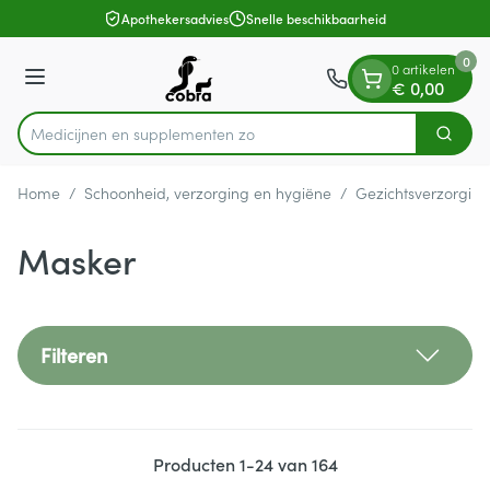
Dia 1 van 1
Ga naar de inhoud
Apothekersadvies
Snelle beschikbaarheid
0
0 artikelen
Menu
€ 0,00
Medicijnen
Zoek
Product, merk, categorie...
Home
/
Schoonheid, verzorging en hygiëne
/
Gezichtsverzorging
Masker
Filteren
Producten
1
-
24
van
164