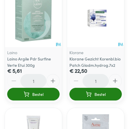
Laino
Klorane
Laino Argile Pdr Surfine
Klorane Gezicht Korenbl.bio
Verte Etui 300g
Patch Gladm.hydrog.7x2
€ 5,61
€ 22,50
Aantal
Aantal
Bestel
Bestel