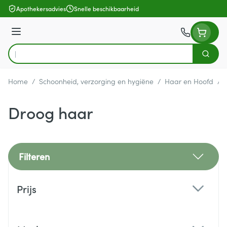
Ga naar de inhoud
Apothekersadvies
Snelle beschikbaarheid
Menu
Zoek
Product, merk, categorie...
Home
/
Schoonheid, verzorging en hygiëne
/
Haar en Hoofd
/
Droog haar
Filteren
Doorgaan naar productlijst
Prijs
filter