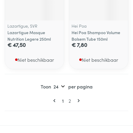
Lazartigue, SVR
Hei Poa
Lazartigue Masque
Hei Poa Shampoo Volume
Nutrition Legere 250ml
Balsem Tube 150ml
€ 47,50
€ 7,80
Niet beschikbaar
Niet beschikbaar
Toon
per pagina
Pagina's
U lees momenteel pagina
Pagina
1
2