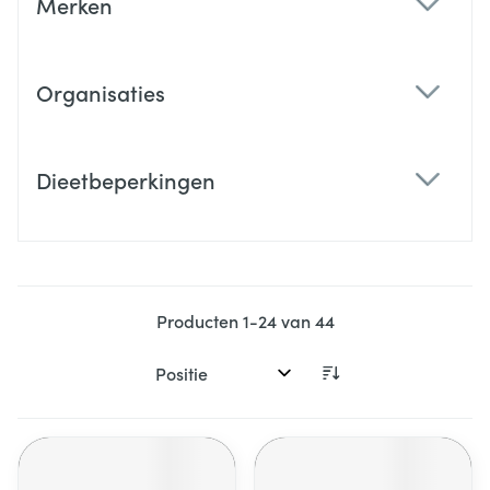
Merken
filter
Organisaties
filter
Dieetbeperkingen
filter
Producten
1
-
24
van
44
Sorteer op: