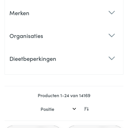
Merken
filter
Organisaties
filter
Dieetbeperkingen
filter
Producten
1
-
24
van
14169
Sorteer op: