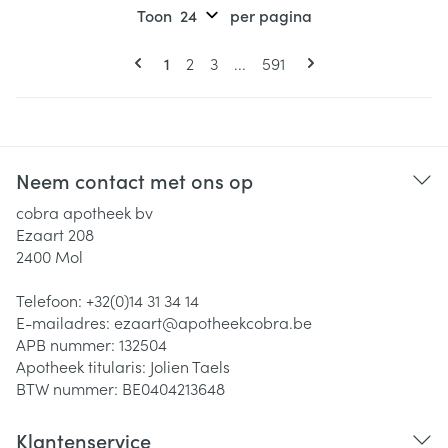
Toon
per pagina
Pagina's
U lees momenteel pagina
Pagina
Pagina
Pagina
1
2
3
...
591
Neem contact met ons op
cobra apotheek bv
Ezaart 208
2400
Mol
Telefoon:
+32(0)14 31 34 14
E-mailadres:
ezaart@
apotheekcobra.be
APB nummer:
132504
Apotheek titularis:
Jolien Taels
BTW nummer:
BE0404213648
Klantenservice