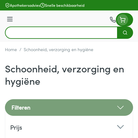
Ga naar de inhoud
Apothekersadvies
Snelle beschikbaarheid
Menu
Zoek
Product, merk, categorie...
Home
/
Schoonheid, verzorging en hygiëne
Schoonheid, verzorging en
hygiëne
Filteren
Doorgaan naar productlijst
Prijs
filter