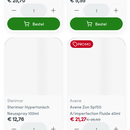
€ 25,70
€ 5,55
Aantal
Aantal
Bestel
Bestel
PROMO
Sterimar
Avene
Sterimar Hypertonisch
Avene Zon Spf50
Neusspray 100ml
A/imperfection Fluide 40ml
€ 12,76
€ 21,27
€ 26,59
Aantal
Aantal