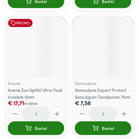
Bestel
Bestel
PROMO
Avene
Sensodyne
Avene Zon Spf50 Ultra Fluid
Sensodyne Expert Protect
Invisible 50ml
Sens.&gum Tandpasta 75ml
€ 17,71
€ 7,56
€ 22,14
Aantal
Aantal
Bestel
Bestel