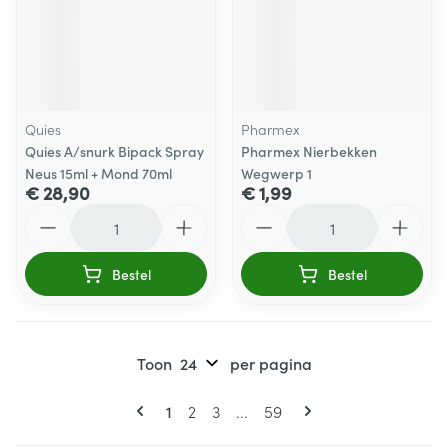
Quies
Pharmex
Quies A/snurk Bipack Spray
Pharmex Nierbekken
Neus 15ml + Mond 70ml
Wegwerp 1
€ 28,90
€ 1,99
Aantal
Aantal
Bestel
Bestel
Toon
per pagina
Pagina's
U lees momenteel pagina
Pagina
Pagina
Pagina
1
2
3
...
59