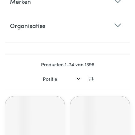
Merken
filter
Organisaties
filter
Producten
1
-
24
van
1396
Sorteer op: