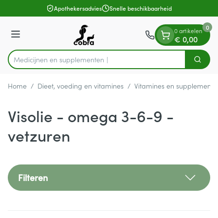
Dia 1 van 1
Ga naar de inhoud
Apothekersadvies
Snelle beschikbaarheid
0
0 artikelen
Menu
€ 0,00
Medicijn
Zoek
Product, merk, categorie...
Home
/
Dieet, voeding en vitamines
/
Vitamines en supplemente
Visolie - omega 3-6-9 -
vetzuren
Filteren