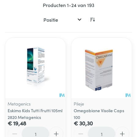
Producten
1
-
24
van
193
Sorteer op:
Metagenics
Pileje
Eskimo Kids Tutti Frutti 105ml
Omegabiane Visolie Caps
2820 Metagenics
100
€ 19,48
€ 30,30
Aantal
Aantal