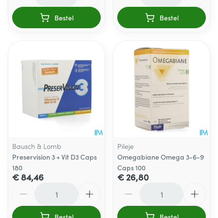
Bestel
Bestel
Bausch & Lomb
Pileje
Preservision 3 + Vit D3 Caps
Omegabiane Omega 3-6-9
180
Caps 100
€ 84,46
€ 26,80
Aantal
Aantal
Bestel
Bestel