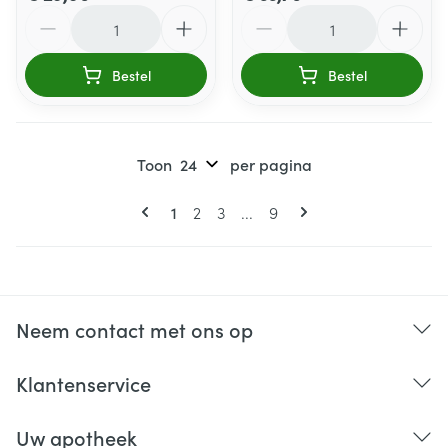
Aantal
Aantal
Bestel
Bestel
Toon
per pagina
Pagina's
U lees momenteel pagina
Pagina
Pagina
Pagina
1
2
3
...
9
Neem contact met ons op
Klantenservice
Uw apotheek