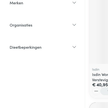
Merken
filter
Organisaties
filter
Dieetbeperkingen
filter
Isdin
Isdin W
Verstevi
€ 40,95
Aantal