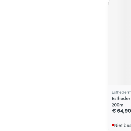
Estheder
Esthede
200ml
€ 64,90
Niet be