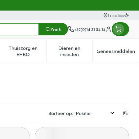
Locaties
Oversc
Zoek
+32(0)14 31 34 14
Klant menu
Thuiszorg en
Dieren en
Geneesmiddelen
egorie
0+ categorie
enu voor Natuur geneeskunde categorie
Toon submenu voor Thuiszorg en EHBO categorie
Toon submenu voor Dieren en i
Toon subm
EHBO
insecten
Sorteer op: