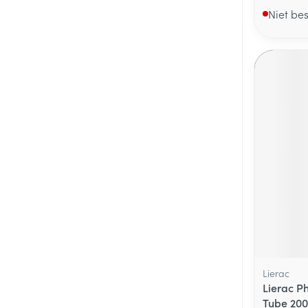
Niet be
Lierac
Lierac P
Tube 20