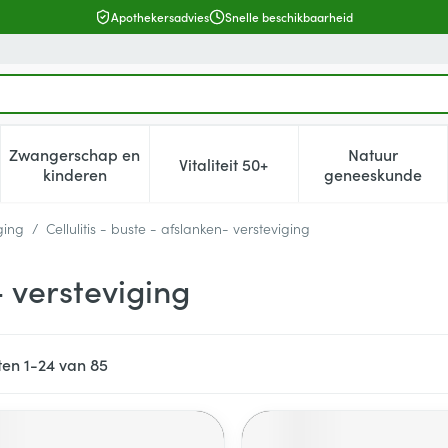
Apothekersadvies
Snelle beschikbaarheid
Zwangerschap en
Natuur
Vitaliteit 50+
, verzorging en hygiëne categorie
enu voor Dieet, voeding en vitamines categorie
Toon submenu voor Zwangerschap en kinderen cat
Toon submenu voor Vitaliteit 5
Toon subm
kinderen
geneeskunde
ging
/
Cellulitis - buste - afslanken- versteviging
- versteviging
ten
1
-
24
van
85