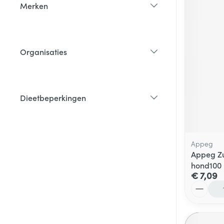
Merken
filter
Organisaties
filter
Dieetbeperkingen
filter
Appeg
Appeg Zu
hond100
€ 7,09
Aantal