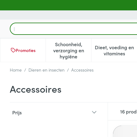
Ga naar de inhoud
Product, merk, categorie...
Schoonheid,
Dieet, voeding en
verzorging en
Promoties
Toon submenu voor Schoonheid
Toon subm
vitamines
hygiëne
Home
/
Dieren en insecten
/
Accessoires
Accessoires
Doorgaan naar productlijst
16
prod
Prijs
filter