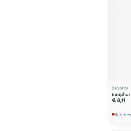
Beaphar
Beaphar 
€ 8,11
Niet be