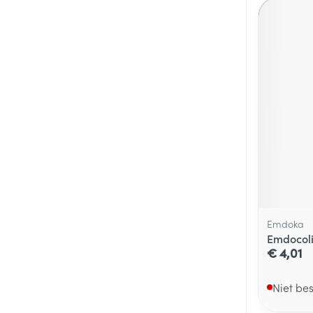
Emdoka
Emdocoli
€ 4,01
Niet be