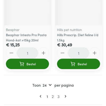
Beaphar
Hills pet nutrition
Beaphar Intesto Pro Pasta
Hills Prescrip. Diet Feline I/d
Hond-kat >15kg 20ml
1.5kg
€ 15,25
€ 30,49
Aantal
Aantal
Bestel
Bestel
Toon
per pagina
Pagina's
U lees momenteel pagina
Pagina
Pagina
1
2
3