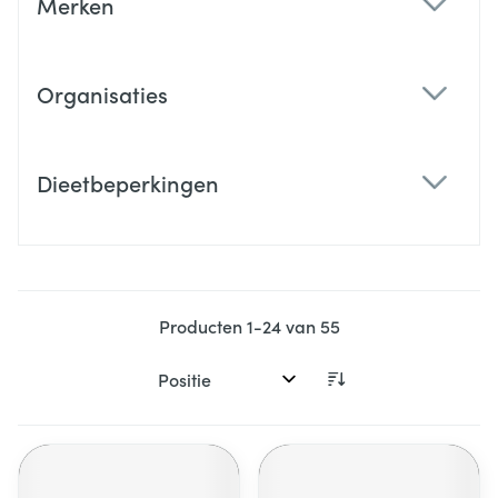
Merken
filter
Organisaties
filter
Dieetbeperkingen
filter
Producten
1
-
24
van
55
Sorteer op: