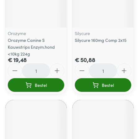
Orozyme
Silycure
Orozyme Canine S
Silycure 160mg Comp 2x15
Kauwstrips Enzym.hond
<10kg 224g
€ 19,48
€ 50,88
Aantal
Aantal
Bestel
Bestel