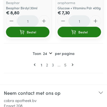
Beaphar
oropharma
Beaphar Birdyl 30ml
Glucose + Vitamins Pdr 400g
€ 8,80
€ 7,30
Aantal
Aantal
Bestel
Bestel
Toon
per pagina
Pagina's
U lees momenteel pagina
Pagina
Pagina
Pagina
1
2
3
...
5
Neem contact met ons op
cobra apotheek bv
Ezaart 208