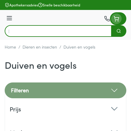
Ga naar de inhoud
Apothekersadvies
Snelle beschikbaarheid
Menu
Zoek
Product, merk, categorie...
Home
/
Dieren en insecten
/
Duiven en vogels
Duiven en vogels
Filteren
Doorgaan naar productlijst
Prijs
filter