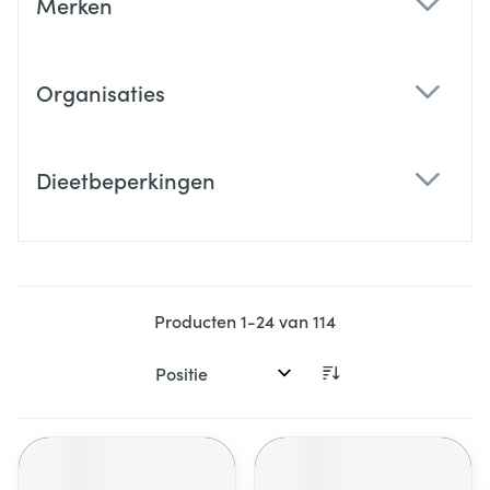
Merken
filter
Organisaties
filter
Dieetbeperkingen
filter
Producten
1
-
24
van
114
Sorteer op: