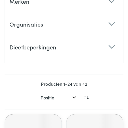
Merken
filter
Organisaties
filter
Dieetbeperkingen
filter
Producten
1
-
24
van
42
Sorteer op: