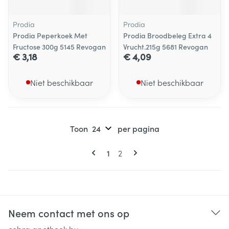
Prodia
Prodia
Prodia Peperkoek Met
Prodia Broodbeleg Extra 4
Fructose 300g 5145 Revogan
Vrucht.215g 5681 Revogan
€ 3,18
€ 4,09
Niet beschikbaar
Niet beschikbaar
Toon
per pagina
Pagina's
U lees momenteel pagina
Pagina
1
2
Neem contact met ons op