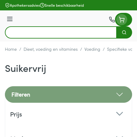
Ga naar de inhoud
Apothekersadvies
Snelle beschikbaarheid
Menu
Zoek
Product, merk, categorie...
Home
/
Dieet, voeding en vitamines
/
Voeding
/
Specifieke voe
Suikervrij
Filteren
Doorgaan naar productlijst
Prijs
filter