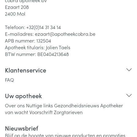
cobra apotheek bv
Ezaart 208
2400
Mol
Telefoon:
+32(0)14 31 34 14
E-mailadres:
ezaart@
apotheekcobra.be
APB nummer:
132504
Apotheek titularis:
Jolien Taels
BTW nummer:
BE0404213648
Klantenservice
FAQ
Uw apotheek
Over ons
Nuttige links
Gezondheidsnieuws
Apotheker
van wacht
Voorschrift
Zorgtarieven
Nieuwsbrief
Blijf op de hoogte van nieuwe producten en promoties