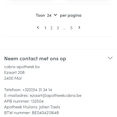
Toon
per pagina
Pagina's
U lees momenteel pagina
Pagina
Pagina
Pagina
1
2
3
...
5
Neem contact met ons op
cobra apotheek bv
Ezaart 208
2400
Mol
Telefoon:
+32(0)14 31 34 14
E-mailadres:
ezaart@
apotheekcobra.be
APB nummer:
132504
Apotheek titularis:
Jolien Taels
BTW nummer:
BE0404213648