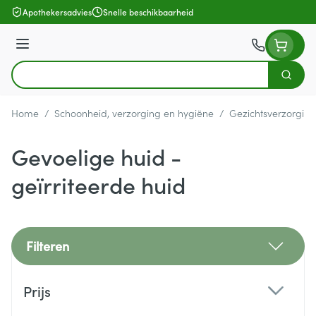
Ga naar de inhoud
Apothekersadvies
Snelle beschikbaarheid
Menu
Zoek
Product, merk, categorie...
Home
/
Schoonheid, verzorging en hygiëne
/
Gezichtsverzorging
Gevoelige huid -
geïrriteerde huid
Filteren
Doorgaan naar productlijst
Prijs
filter