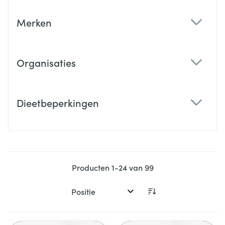
Merken
filter
Organisaties
filter
Dieetbeperkingen
filter
Producten
1
-
24
van
99
Sorteer op: