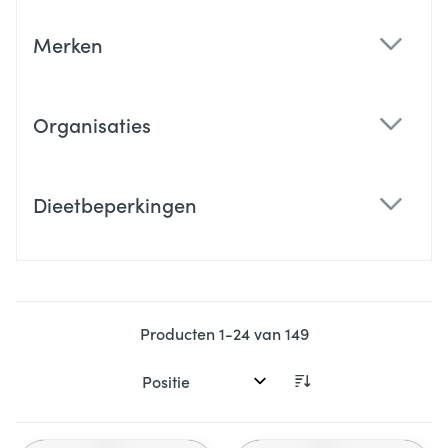
Merken
filter
Organisaties
filter
Dieetbeperkingen
filter
Producten
1
-
24
van
149
Sorteer op: