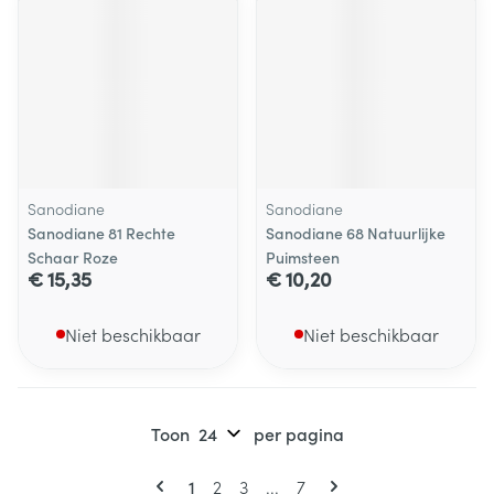
Sanodiane
Sanodiane
Sanodiane 81 Rechte
Sanodiane 68 Natuurlijke
Schaar Roze
Puimsteen
€ 15,35
€ 10,20
Niet beschikbaar
Niet beschikbaar
Toon
per pagina
Pagina's
U lees momenteel pagina
Pagina
Pagina
Pagina
1
2
3
...
7