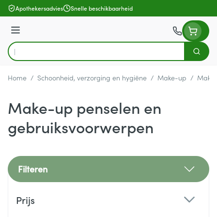
Ga naar de inhoud
Apothekersadvies
Snelle beschikbaarheid
Menu
Zoek
Product, merk, categorie...
Home
/
Schoonheid, verzorging en hygiëne
/
Make-up
/
Make-
Make-up penselen en
gebruiksvoorwerpen
Filteren
Doorgaan naar productlijst
Prijs
filter