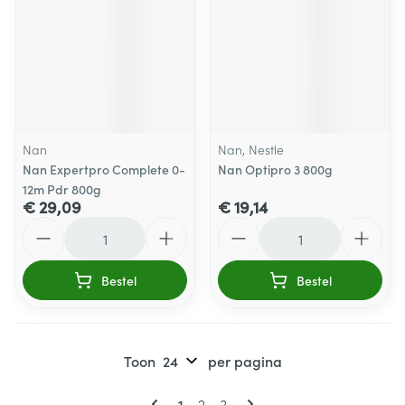
Nan
Nan, Nestle
Nan Expertpro Complete 0-
Nan Optipro 3 800g
12m Pdr 800g
€ 29,09
€ 19,14
Aantal
Aantal
Bestel
Bestel
Toon
per pagina
Pagina's
U lees momenteel pagina
Pagina
Pagina
1
2
3