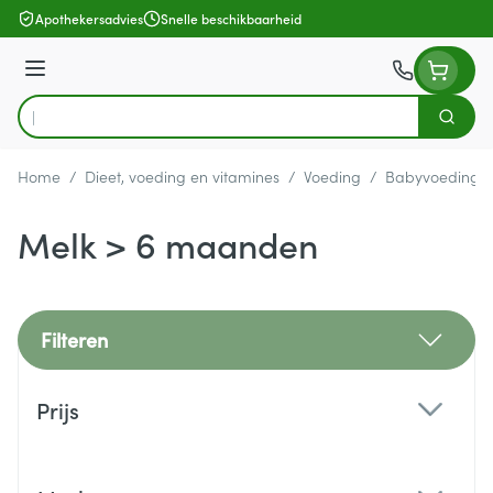
Ga naar de inhoud
Apothekersadvies
Snelle beschikbaarheid
Menu
Zoek
Product, merk, categorie...
Home
/
Dieet, voeding en vitamines
/
Voeding
/
Babyvoeding
Melk > 6 maanden
Filteren
Doorgaan naar productlijst
Prijs
filter