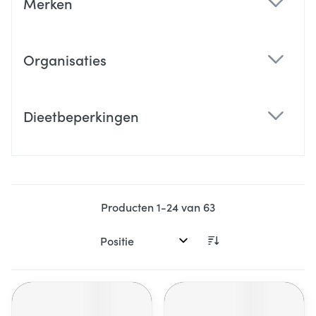
Merken
filter
Organisaties
filter
Dieetbeperkingen
filter
Producten
1
-
24
van
63
Sorteer op: