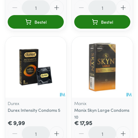
Aantal
Aantal
Bestel
Bestel
Durex
Manix
Durex Intensity Condoms 5
Manix Skyn Large Condoms
10
€ 9,99
€ 17,95
Aantal
Aantal