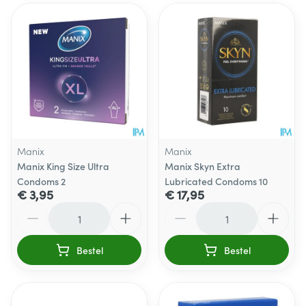
Manix
Manix
Manix King Size Ultra
Manix Skyn Extra
Condoms 2
Lubricated Condoms 10
€ 3,95
€ 17,95
Aantal
Aantal
Bestel
Bestel