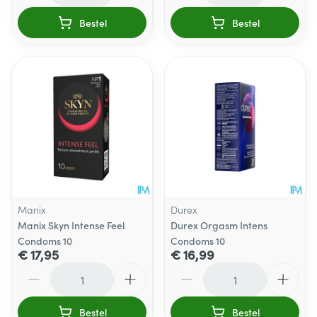
Bestel
Bestel
Manix
Durex
Manix Skyn Intense Feel
Durex Orgasm Intens
Condoms 10
Condoms 10
€ 17,95
€ 16,99
Aantal
Aantal
Bestel
Bestel