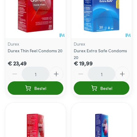
Durex
Durex
Durex Thin Feel Condoms 20
Durex Extra Safe Condoms
20
€ 23,49
€ 19,99
Aantal
Aantal
Bestel
Bestel