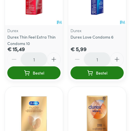
Durex
Durex
Durex Thin Feel Extra Thin
Durex Love Condoms 6
Condoms 10
€ 15,49
€ 5,99
Aantal
Aantal
Bestel
Bestel