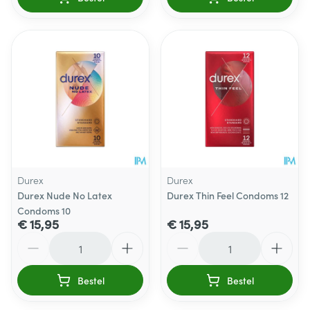
Durex
Durex
Durex Nude No Latex
Durex Thin Feel Condoms 12
Condoms 10
€ 15,95
€ 15,95
Aantal
Aantal
Bestel
Bestel