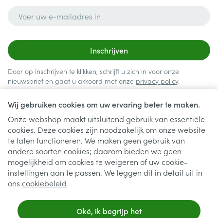
E-mail adres
Inschrijven
Door op inschrijven te klikken, schrijft u zich in voor onze
nieuwsbrief en gaat u akkoord met onze
privacy policy
.
Wij gebruiken cookies om uw ervaring beter te maken.
Onze webshop maakt uitsluitend gebruik van essentiële
cookies. Deze cookies zijn noodzakelijk om onze website
te laten functioneren. We maken geen gebruik van
andere soorten cookies; daarom bieden we geen
mogelijkheid om cookies te weigeren of uw cookie-
instellingen aan te passen. We leggen dit in detail uit in
Juridische links
ons
cookiebeleid
Oké, ik begrijp het