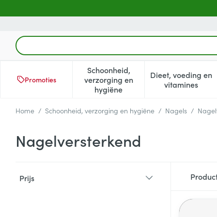
Ga naar de inhoud
Product, merk, categorie...
Schoonheid,
Dieet, voeding en
verzorging en
Promoties
Toon submenu voor Schoonheid
Toon subm
vitamines
hygiëne
Home
/
Schoonheid, verzorging en hygiëne
/
Nagels
/
Nagel
Nagelversterkend
Doorgaan naar productlijst
Produc
Prijs
filter