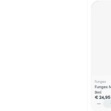
Fungex
Fungex M
9ml
€ 24,95
Aantal