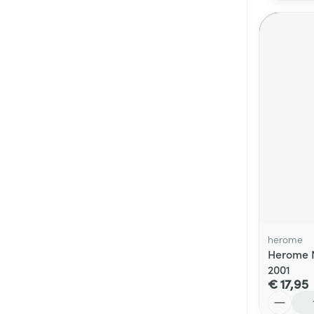
herome
Herome N
2001
€ 17,95
Aantal