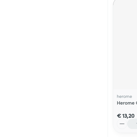
herome
Herome C
€ 13,20
Aantal