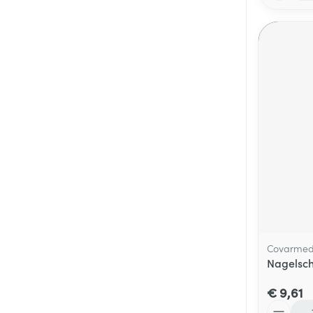
Covarme
Nagelsc
€ 9,61
Aantal