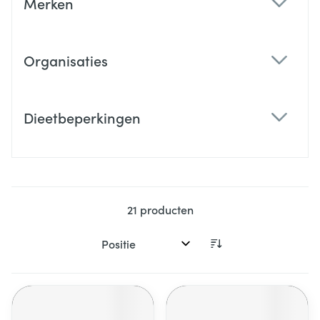
Merken
filter
Organisaties
filter
Dieetbeperkingen
filter
21
producten
Sorteer op: