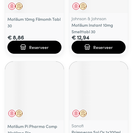
Geneesmiddel
Op voorschrift
Geneesmiddel
Op voorschrift
Johnson & Johnson
Motilium 10mg Filmomh Tabl
Motilium Instant 10mg
30
Smelttabl 30
€ 8,86
€ 12,94
Reserveer
Reserveer
Geneesmiddel
Op voorschrift
Geneesmiddel
Op voorschrift
Sanofi
Motilium Pi Pharma Comp
Primperan Sol Or 1x200ml
30x10mg Pip