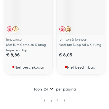
Geneesmiddel
Op voorschrift
Geneesmiddel
Op voorschrift
Impexeco
Johnson & Johnson
Motilium Comp 30 X 10mg
Motilium Supp Ad 6 X 60mg
Impexeco Pip
€ 8,86
€ 8,05
Niet beschikbaar
Niet beschikbaar
Toon
per pagina
Pagina's
U lees momenteel pagina
Pagina
1
2