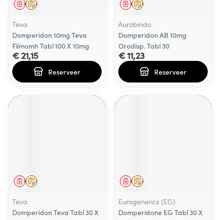
Geneesmiddel
Op voorschrift
Geneesmiddel
Op voorschrift
Teva
Aurobindo
Domperidon 10mg Teva
Domperidon AB 10mg
Filmomh Tabl 100 X 10mg
Orodisp. Tabl 30
€ 21,15
€ 11,23
Reserveer
Reserveer
Geneesmiddel
Op voorschrift
Geneesmiddel
Op voorschrift
Teva
Eurogenerics (EG)
Domperidon Teva Tabl 30 X
Domperidone EG Tabl 30 X