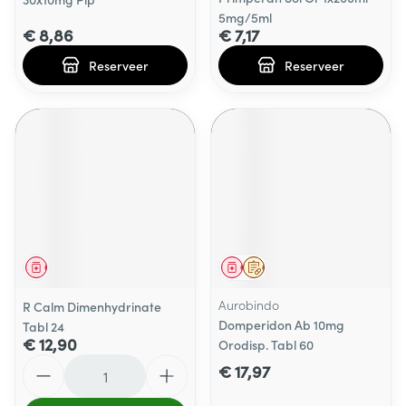
5mg/5ml
€ 8,86
€ 7,17
Reserveer
Reserveer
Geneesmiddel
Geneesmiddel
Op voorschrift
Aurobindo
R Calm Dimenhydrinate
Domperidon Ab 10mg
Tabl 24
€ 12,90
Orodisp. Tabl 60
Aantal
€ 17,97