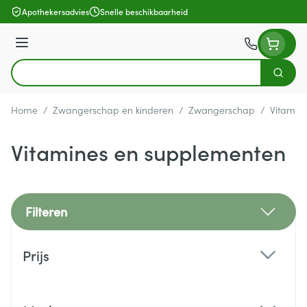
Ga naar de inhoud
Apothekersadvies
Snelle beschikbaarheid
Menu
Zoek
Product, merk, categorie...
Home
/
Zwangerschap en kinderen
/
Zwangerschap
/
Vitamin
Vitamines en supplementen
Filteren
Doorgaan naar productlijst
Prijs
filter