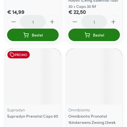
Folavit 0,4mg Essential Tabl
30 + Caps 30 Nf
€ 14,99
€ 22,50
Aantal
Aantal
Bestel
Bestel
PROMO
Supradyn
Omnibionta
Supradyn Prenatal Caps 60
Omnibionta Pronatal
1kinderwens Zwang.12wek