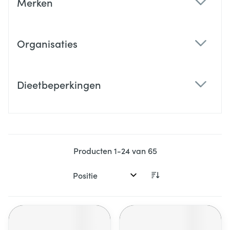
Merken
filter
Organisaties
filter
Dieetbeperkingen
filter
Producten
1
-
24
van
65
Sorteer op: