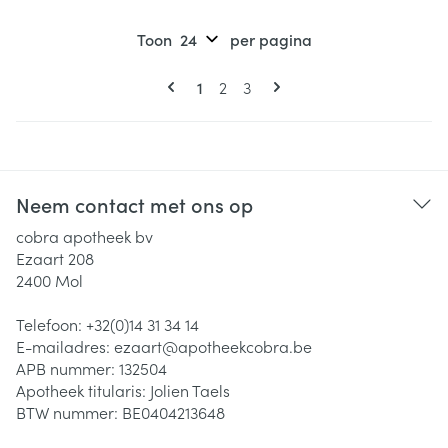
Toon
per pagina
Pagina's
U lees momenteel pagina
Pagina
Pagina
1
2
3
Neem contact met ons op
cobra apotheek bv
Ezaart 208
2400
Mol
Telefoon:
+32(0)14 31 34 14
E-mailadres:
ezaart@
apotheekcobra.be
APB nummer:
132504
Apotheek titularis:
Jolien Taels
BTW nummer:
BE0404213648