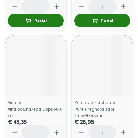
Aantal
Aantal
Bestel
Bestel
Vinalac
Pure by Solidpharma
Vinalac Dha/epa Caps 60 +
Pure Pregnalia Tabl
60
30+softcaps 30
€ 45,35
€ 28,95
Aantal
Aantal