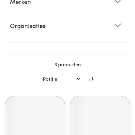
Merken
filter
Organisaties
filter
3
producten
Sorteer op: