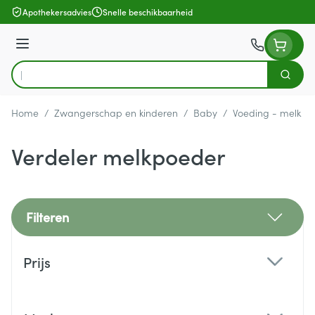
Ga naar de inhoud
Apothekersadvies
Snelle beschikbaarheid
Menu
Zoek
Product, merk, categorie...
Home
/
Zwangerschap en kinderen
/
Baby
/
Voeding - melk
/
Verdeler melkpoeder
Filteren
Doorgaan naar productlijst
Prijs
filter