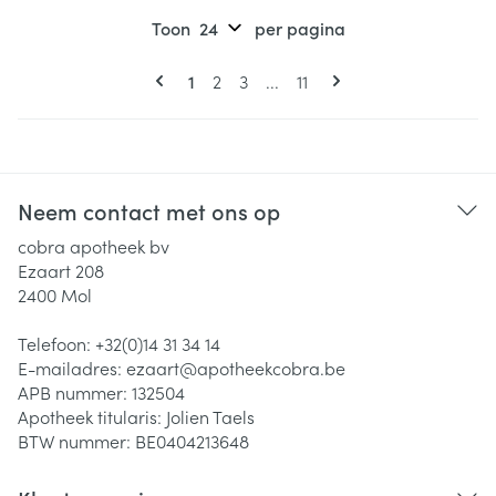
Toon
per pagina
Pagina's
U lees momenteel pagina
Pagina
Pagina
Pagina
1
2
3
...
11
Neem contact met ons op
cobra apotheek bv
Ezaart 208
2400
Mol
Telefoon:
+32(0)14 31 34 14
E-mailadres:
ezaart@
apotheekcobra.be
APB nummer:
132504
Apotheek titularis:
Jolien Taels
BTW nummer:
BE0404213648