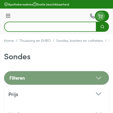
Ga naar de inhoud
Apothekersadvies
Snelle beschikbaarheid
Menu
Zoek
Product, merk, categorie...
Home
/
Thuiszorg en EHBO
/
Sondes, baxters en catheters
/
So
Sondes
Filteren
Doorgaan naar productlijst
Prijs
filter