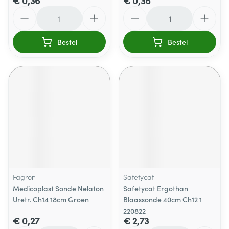
€ 0,36
€ 0,36
Aantal
Aantal
Bestel
Bestel
Fagron
Safetycat
Medicoplast Sonde Nelaton
Safetycat Ergothan
Uretr. Ch14 18cm Groen
Blaassonde 40cm Ch12 1
220822
€ 0,27
€ 2,73