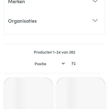
Merken
filter
Organisaties
filter
Producten
1
-
24
van
262
Sorteer op: