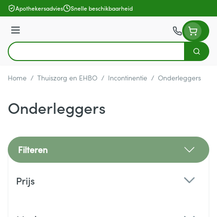
Ga naar de inhoud
Apothekersadvies
Snelle beschikbaarheid
Menu
Zoek
Product, merk, categorie...
Home
/
Thuiszorg en EHBO
/
Incontinentie
/
Onderleggers
Onderleggers
Filteren
Doorgaan naar productlijst
Prijs
filter