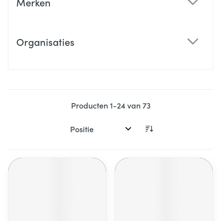
Merken
filter
Organisaties
filter
Producten
1
-
24
van
73
Sorteer op: