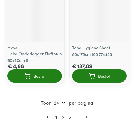
Heka
Tena Hygiene Sheet
Heka Onderlegger Fluffpulp
80x175cm 100 774453
60x60cm 8
€ 4,68
€ 137,69
Bestel
Bestel
Toon
per pagina
Pagina's
U lees momenteel pagina
Pagina
Pagina
Pagina
1
2
3
4