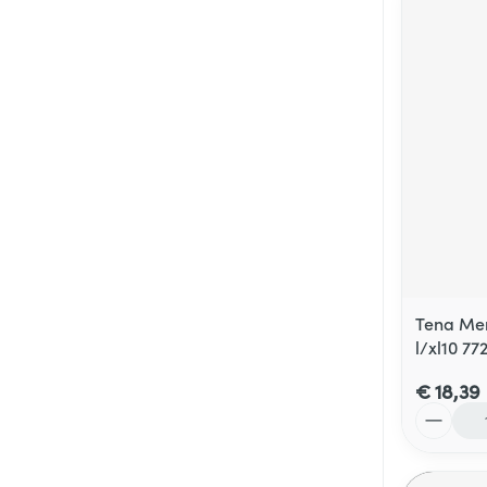
Tena Men
l/xl10 77
€ 18,39
Aantal