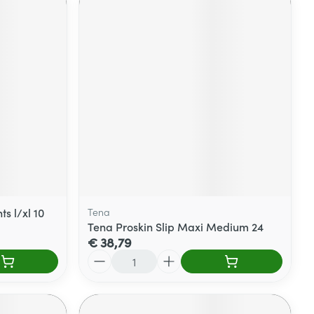
s l/xl 10
Tena
Tena Proskin Slip Maxi Medium 24
€ 38,79
Aantal