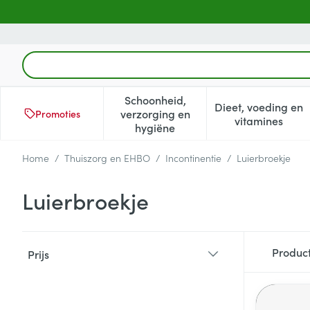
Ga naar de inhoud
Product, merk, categorie...
Schoonheid,
Dieet, voeding en
verzorging en
Promoties
Toon submenu voor Schoonheid
Toon subm
vitamines
hygiëne
Home
/
Thuiszorg en EHBO
/
Incontinentie
/
Luierbroekje
Luierbroekje
Doorgaan naar productlijst
Produc
Prijs
filter