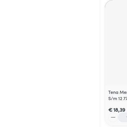
Tena Men
S/m 12 7
€ 18,39
Aantal