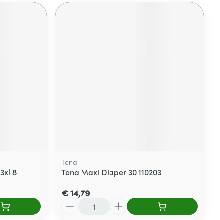
Tena
3xl 8
Tena Maxi Diaper 30 110203
€ 14,79
Aantal