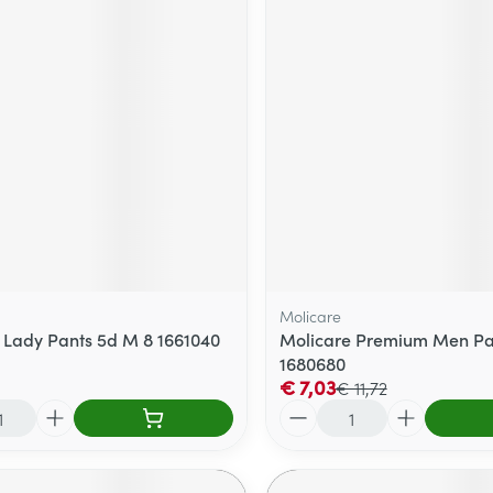
Molicare
 Lady Pants 5d M 8 1661040
Molicare Premium Men Pa
1680680
€ 7,03
€ 11,72
Aantal