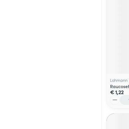
Lohmann 
Raucoset
€ 1,22
Aantal