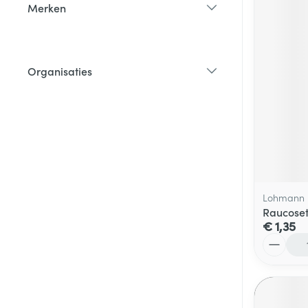
Merken
filter
Organisaties
filter
Lohmann 
Raucoset
€ 1,35
Aantal