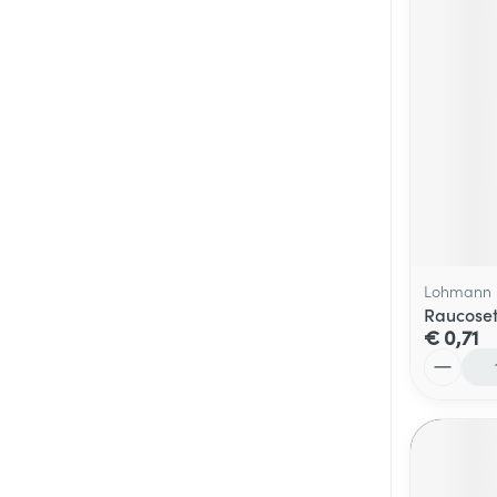
Lohmann 
Raucoset
€ 0,71
Aantal