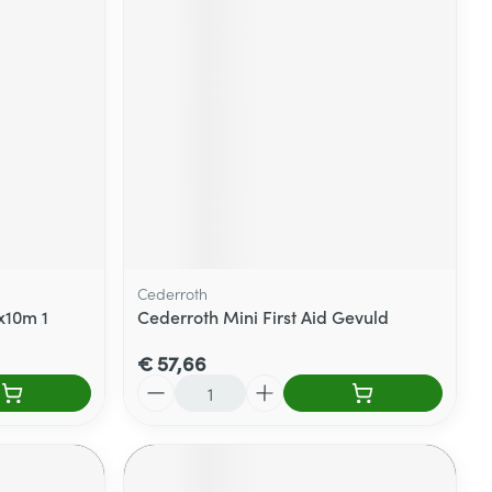
Cederroth
x10m 1
Cederroth Mini First Aid Gevuld
€ 57,66
Aantal