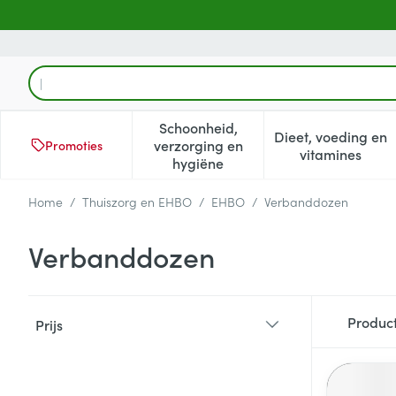
Ga naar de inhoud
Product, merk, categorie...
Schoonheid,
Dieet, voeding en
verzorging en
Promoties
Toon submenu voor Schoonheid
Toon subm
vitamines
hygiëne
Home
/
Thuiszorg en EHBO
/
EHBO
/
Verbanddozen
Verbanddozen
Doorgaan naar productlijst
Produc
Prijs
filter