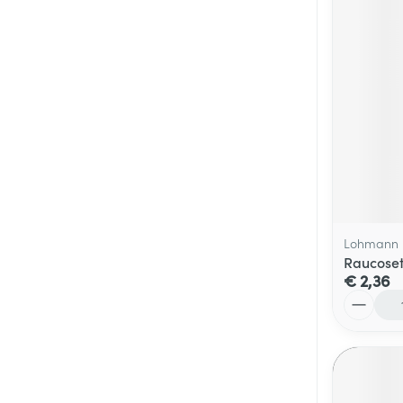
Lohmann 
Raucoset
€ 2,36
Aantal