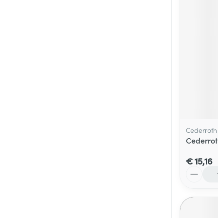
Cederroth
Cederroth
€ 15,16
Aantal