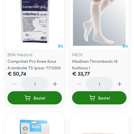
BSN Medical
MEDI
Comprinet Pro Knee Kous
Mediven Thrombexin 18
A/embolie T5 1paar 7713300
Kuitkous l
€ 50,74
€ 33,77
Aantal
Aantal
Bestel
Bestel