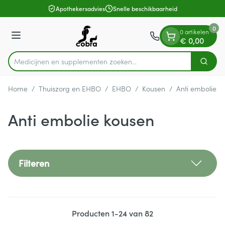
Dia 1 van 1
Ga naar de inhoud
Apothekersadvies
Snelle beschikbaarheid
0
0 artikelen
Menu
€ 0,00
Medicijnen en suppl
Zoek
Product, merk, categorie...
Home
/
Thuiszorg en EHBO
/
EHBO
/
Kousen
/
Anti embolie k
Anti embolie kousen
Filteren
Producten
1
-
24
van
82