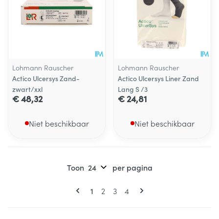
Lohmann Rauscher
Lohmann Rauscher
Actico Ulcersys Zand-
Actico Ulcersys Liner Zand
zwart/xxl
Lang S /3
€ 48,32
€ 24,81
Niet beschikbaar
Niet beschikbaar
Toon
per pagina
Pagina's
U lees momenteel pagina
Pagina
Pagina
Pagina
1
2
3
4