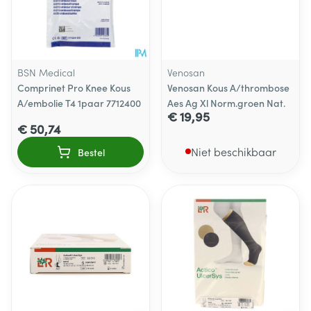
BSN Medical
Venosan
Comprinet Pro Knee Kous
Venosan Kous A/thrombose
A/embolie T4 1paar 7712400
Aes Ag Xl Norm.groen Nat.
€ 19,95
€ 50,74
Niet beschikbaar
Bestel