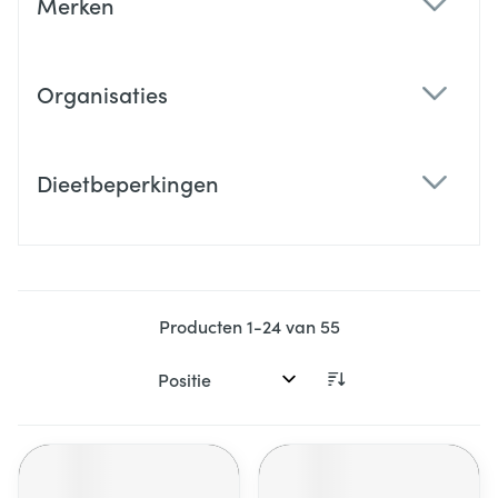
Merken
filter
Organisaties
filter
Dieetbeperkingen
filter
Producten
1
-
24
van
55
Sorteer op: