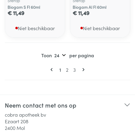
Sterop
Sterop
Biogam S Fl 60ml
Biogam Al Fl 60ml
€ 11,49
€ 11,49
Niet beschikbaar
Niet beschikbaar
Toon
per pagina
Pagina's
U lees momenteel pagina
Pagina
Pagina
1
2
3
Neem contact met ons op
cobra apotheek bv
Ezaart 208
2400
Mol