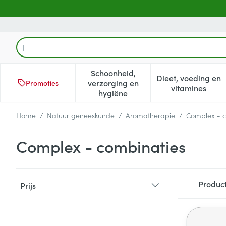
Ga naar de inhoud
Product, merk, categorie...
Schoonheid,
Dieet, voeding en
verzorging en
Promoties
Toon submenu voor Schoonheid
Toon subm
vitamines
hygiëne
Home
/
Natuur geneeskunde
/
Aromatherapie
/
Complex - c
Complex - combinaties
Doorgaan naar productlijst
Produc
Prijs
filter