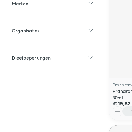
Merken
filter
Organisaties
filter
Dieetbeperkingen
filter
Pranarom
Pranarom
30ml
€ 19,82
Aantal