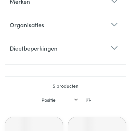
Merken
filter
Organisaties
filter
Dieetbeperkingen
filter
5
producten
Sorteer op: