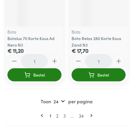
Bota
Bota
Botalux 70 Korte Kous Ad
Bota Relax 280 Korte Kous
Nero N3
Zand N3
€ 11,20
€ 17,70
Aantal
Aantal
Bestel
Bestel
Toon
per pagina
Pagina's
U lees momenteel pagina
Pagina
Pagina
Pagina
1
2
3
...
34