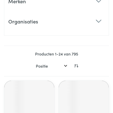
Merken
filter
Organisaties
filter
Producten
1
-
24
van
795
Sorteer op: