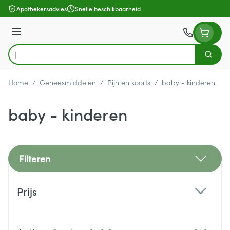
Ga naar de inhoud
Apothekersadvies
Snelle beschikbaarheid
Menu
Zoek
Product, merk, categorie...
Home
/
Geneesmiddelen
/
Pijn en koorts
/
baby - kinderen
baby - kinderen
Filteren
Doorgaan naar productlijst
Prijs
filter