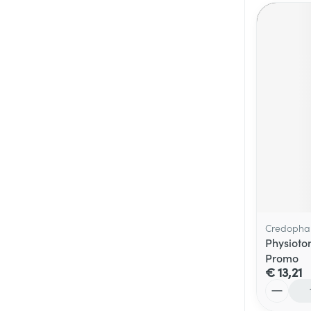
Credopha
Physioto
Promo
€ 13,21
Aantal