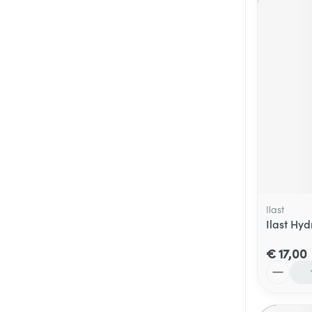
Ilast
Ilast Hy
€ 17,00
Aantal