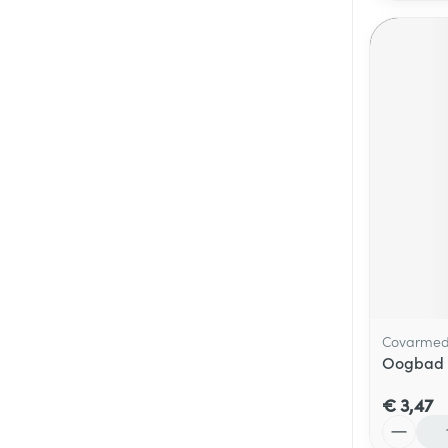
Covarme
Oogbad 
€ 3,47
Aantal