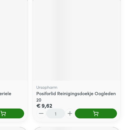
Ursapharm
riele
Posiforlid Reinigingsdoekje Oogleden
20
€ 9,62
Aantal