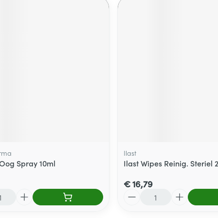
rma
Ilast
Oog Spray 10ml
Ilast Wipes Reinig. Steriel 
€ 16,79
Aantal