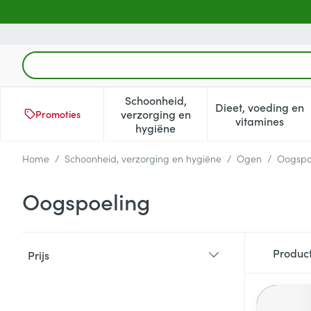
Ga naar de inhoud
Product, merk, categorie...
Schoonheid,
Dieet, voeding en
verzorging en
Promoties
Toon submenu voor Schoonheid
Toon subm
vitamines
hygiëne
Home
/
Schoonheid, verzorging en hygiëne
/
Ogen
/
Oogspo
Oogspoeling
Doorgaan naar productlijst
Produc
Prijs
filter