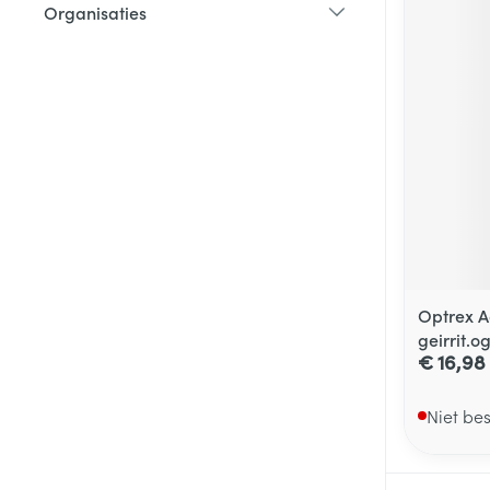
Organisaties
filter
Optrex A
geirrit.o
€ 16,98
Niet be