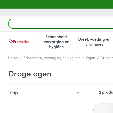
Ga naar de inhoud
Product, merk, categorie...
Schoonheid,
Dieet, voeding en
verzorging en
Promoties
Toon submenu voor Schoonheid
Toon subm
vitamines
hygiëne
Home
/
Schoonheid, verzorging en hygiëne
/
Ogen
/
Droge 
Droge ogen
Doorgaan naar productlijst
2
produ
Prijs
filter