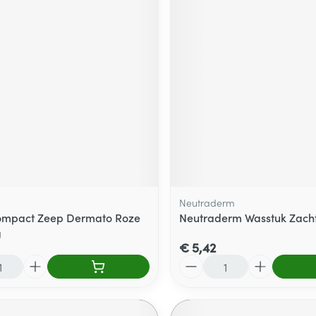
Neutraderm
ompact Zeep Dermato Roze
Neutraderm Wasstuk Zach
g
€ 5,42
Aantal