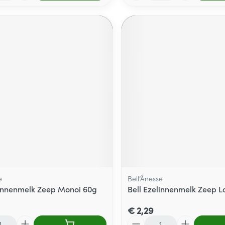
e
Bell’Ânesse
linnenmelk Zeep Monoi 60g
Bell Ezelinnenmelk Zeep L
€ 2,29
Aantal