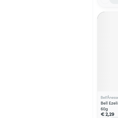
Bell’Âness
Bell Eze
60g
€ 2,29