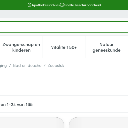
Apothekersadvies
Snelle beschikbaarheid
Zwangerschap en
Natuur
Vitaliteit 50+
, verzorging en hygiëne categorie
enu voor Dieet, voeding en vitamines categorie
Toon submenu voor Zwangerschap en kinderen cat
Toon submenu voor Vitaliteit 5
Toon subm
kinderen
geneeskunde
ging
/
Bad en douche
/
Zeepstuk
ten
1
-
24
van
188