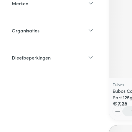
Merken
filter
Organisaties
filter
Dieetbeperkingen
filter
Eubos
Eubos C
Parf 125
€ 7,25
Aantal