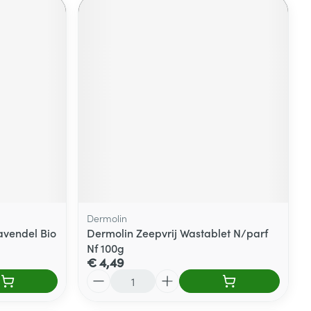
Dermolin
avendel Bio
Dermolin Zeepvrij Wastablet N/parf
Nf 100g
€ 4,49
Aantal