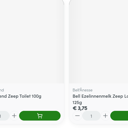
nd
Bell’Ânesse
nd Zeep Toilet 100g
Bell Ezelinnenmelk Zeep L
125g
€ 3,75
Aantal