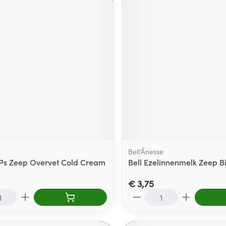
Bell’Ânesse
Ps Zeep Overvet Cold Cream
Bell Ezelinnenmelk Zeep B
€ 3,75
Aantal