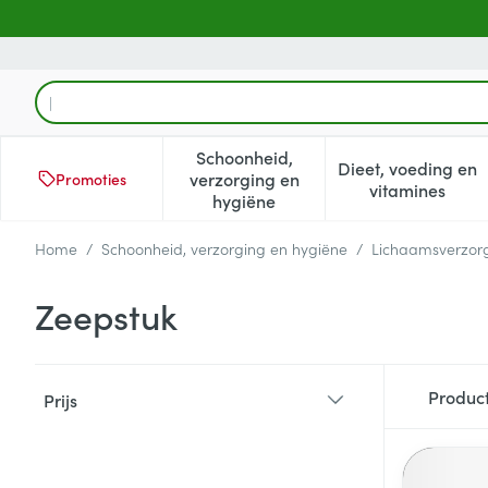
Ga naar de inhoud
Product, merk, categorie...
Schoonheid,
Dieet, voeding en
verzorging en
Promoties
Toon submenu voor Schoonheid
Toon subm
vitamines
hygiëne
Home
/
Schoonheid, verzorging en hygiëne
/
Lichaamsverzor
Zeepstuk
Doorgaan naar productlijst
Produc
Prijs
filter