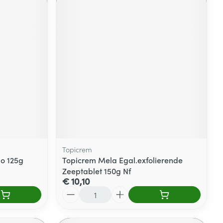
Topicrem
io 125g
Topicrem Mela Egal.exfolierende
Zeeptablet 150g Nf
€ 10,10
Aantal