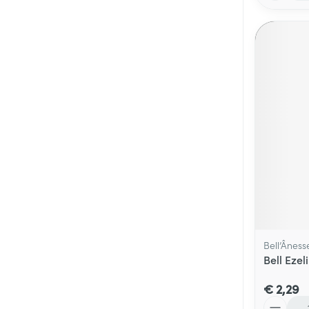
Bell’Âness
Bell Eze
€ 2,29
Aantal