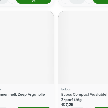
e
Eubos
linnenmelk Zeep Arganolie
Eubos Compact Wastablet
Z/parf 125g
€ 7,25