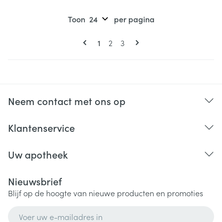
Toon
per pagina
Pagina's
U lees momenteel pagina
Pagina
Pagina
1
2
3
Neem contact met ons op
Klantenservice
Uw apotheek
Nieuwsbrief
Blijf op de hoogte van nieuwe producten en promoties
E-mail adres