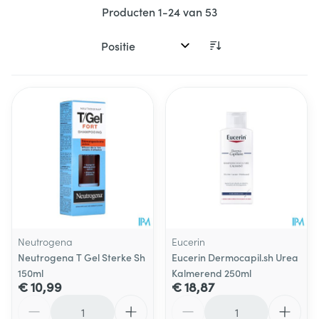
Producten
1
-
24
van
53
Sorteer op:
Neutrogena
Eucerin
Neutrogena T Gel Sterke Sh
Eucerin Dermocapil.sh Urea
150ml
Kalmerend 250ml
€ 10,99
€ 18,87
Aantal
Aantal