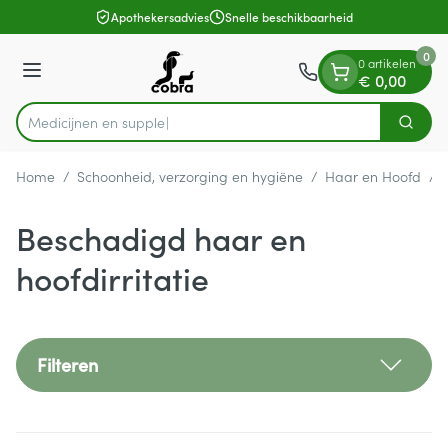
Dia 1 van 1
Ga naar de inhoud
Apothekersadvies
Snelle beschikbaarheid
0
0 artikelen
Menu
€ 0,00
Me
Zoek
Product, merk, categorie...
Home
/
Schoonheid, verzorging en hygiëne
/
Haar en Hoofd
/
Beschadigd haar en
hoofdirritatie
Filteren