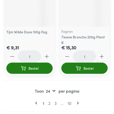
Fagron
Tijm Wilde Doos 100g Fag
Tisane Broncho 200g Plant
R
€ 9,31
€ 15,30
Aantal
Aantal
Bestel
Bestel
Toon
per pagina
Pagina's
U lees momenteel pagina
Pagina
Pagina
Pagina
1
2
3
...
10