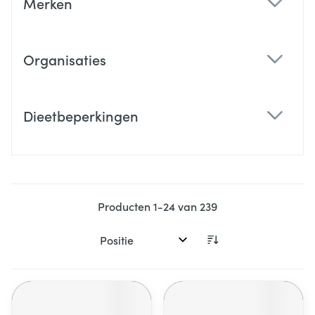
Merken
filter
Organisaties
filter
Dieetbeperkingen
filter
Producten
1
-
24
van
239
Sorteer op: