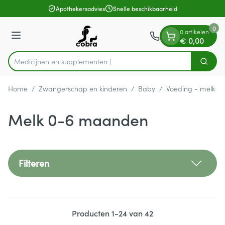
Dia 1 van 1
Ga naar de inhoud
Apothekersadvies
Snelle beschikbaarheid
0
0 artikelen
Menu
€ 0,00
Medici
Zoek
Product, merk, categorie...
Home
/
Zwangerschap en kinderen
/
Baby
/
Voeding - melk
/
Melk 0-6 maanden
Filteren
Producten
1
-
24
van
42