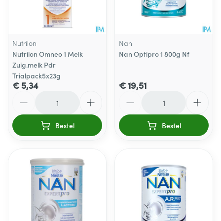
Nutrilon
Nan
Nutrilon Omneo 1 Melk
Nan Optipro 1 800g Nf
Zuig.melk Pdr
Trialpack5x23g
€ 5,34
€ 19,51
Aantal
Aantal
Bestel
Bestel