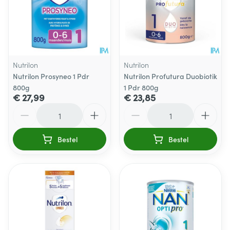
Nutrilon
Nutrilon
Nutrilon Prosyneo 1 Pdr
Nutrilon Profutura Duobiotik
800g
1 Pdr 800g
€ 27,99
€ 23,85
Aantal
Aantal
Bestel
Bestel