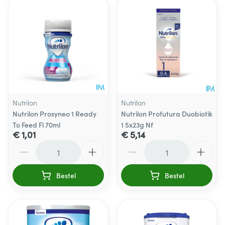
Nutrilon
Nutrilon
Nutrilon Prosyneo 1 Ready
Nutrilon Profutura Duobiotik
To Feed Fl 70ml
1 5x23g Nf
€ 1,01
€ 5,14
Aantal
Aantal
Bestel
Bestel