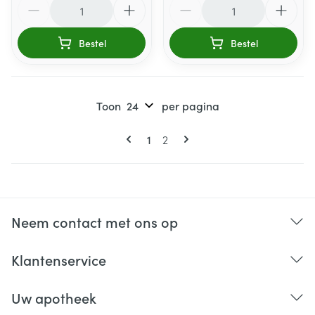
Aantal
Aantal
Bestel
Bestel
Toon
per pagina
Pagina's
U lees momenteel pagina
Pagina
1
2
Neem contact met ons op
Klantenservice
Uw apotheek