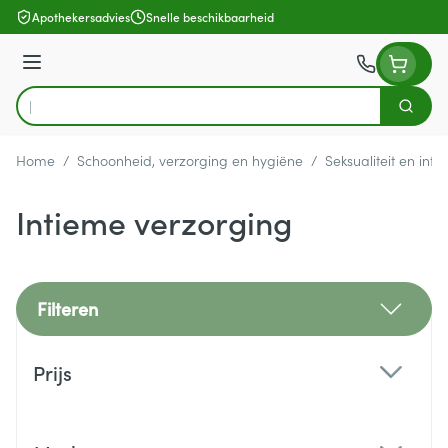
Ga naar de inhoud
Apothekersadvies
Snelle beschikbaarheid
Menu
Zoek
Product, merk, categorie...
Home
/
Schoonheid, verzorging en hygiëne
/
Seksualiteit en int
Intieme verzorging
Filteren
Doorgaan naar productlijst
Prijs
filter