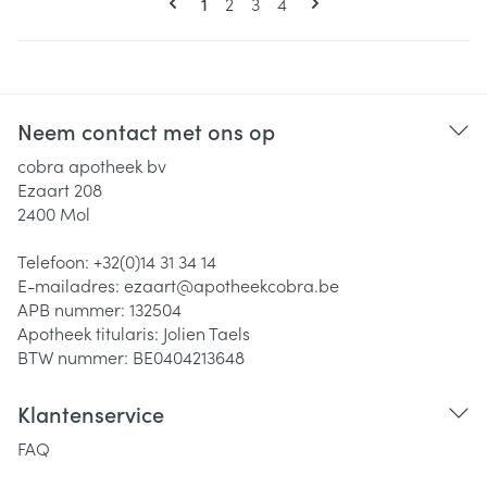
U lees momenteel pagina
Pagina
Pagina
Pagina
1
2
3
4
Neem contact met ons op
cobra apotheek bv
Ezaart 208
2400
Mol
Telefoon:
+32(0)14 31 34 14
E-mailadres:
ezaart@
apotheekcobra.be
APB nummer:
132504
Apotheek titularis:
Jolien Taels
BTW nummer:
BE0404213648
Klantenservice
FAQ