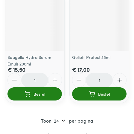
Saugella Hydra Serum
Geliofil Protect 35ml
Emuls 200ml
€ 15,50
€ 17,00
Aantal
Aantal
Bestel
Bestel
Toon
per pagina
Pagina's