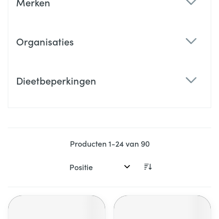
Merken
filter
Organisaties
filter
Dieetbeperkingen
filter
Producten
1
-
24
van
90
Sorteer op: