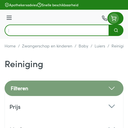
Ga naar de inhoud
Apothekersadvies
Snelle beschikbaarheid
Menu
Zoek
Product, merk, categorie...
Home
/
Zwangerschap en kinderen
/
Baby
/
Luiers
/
Reinigin
Reiniging
Filteren
Doorgaan naar productlijst
Prijs
filter