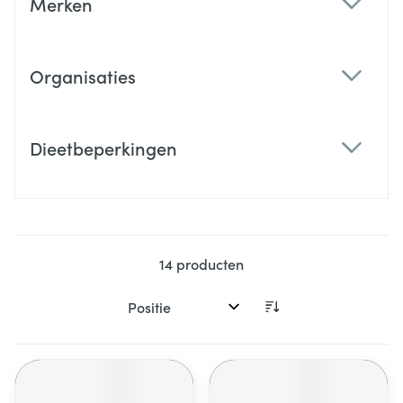
Merken
filter
Organisaties
filter
Dieetbeperkingen
filter
14
producten
Sorteer op: