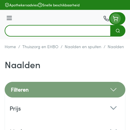
Ga naar de inhoud
Apothekersadvies
Snelle beschikbaarheid
Menu
Zoek
Product, merk, categorie...
Home
/
Thuiszorg en EHBO
/
Naalden en spuiten
/
Naalden
Naalden
Filteren
Doorgaan naar productlijst
Prijs
filter