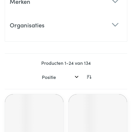
Merken
filter
Organisaties
filter
Producten
1
-
24
van
134
Sorteer op: