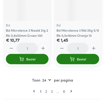
Bd
Bd
Bd Microlance 3 Naald 21g 2
Bd Microlance 3 Nld 25g 5/8
Rb 0,8x50mm Groen 100
Rb 0,5x16mm Oranje 10
€ 10,77
€ 1,45
Aantal
Aantal
Bestel
Bestel
Toon
per pagina
Pagina's
U lees momenteel pagina
Pagina
Pagina
Pagina
1
2
3
...
6