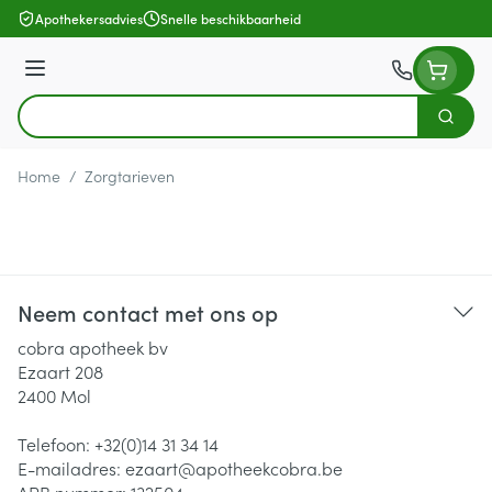
Ga naar de inhoud
Apothekersadvies
Snelle beschikbaarheid
Menu
Zoek
Product, merk, categorie...
Home
/
Zorgtarieven
Neem contact met ons op
cobra apotheek bv
Ezaart 208
2400
Mol
Telefoon:
+32(0)14 31 34 14
E-mailadres:
ezaart@
apotheekcobra.be